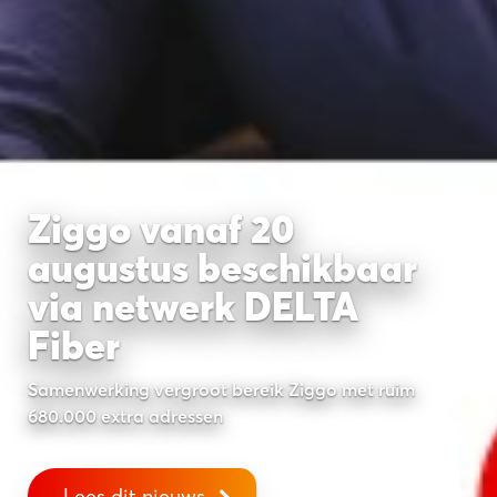
Ziggo vanaf 20
augustus beschikbaar
via netwerk DELTA
Fiber
Samenwerking vergroot bereik Ziggo met ruim
680.000 extra adressen
Lees dit nieuws