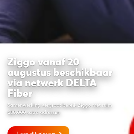
Ziggo vanaf 20
augustus beschikbaar
via netwerk DELTA
Fiber
Samenwerking vergroot bereik Ziggo met ruim
680.000 extra adressen
Lees dit nieuws