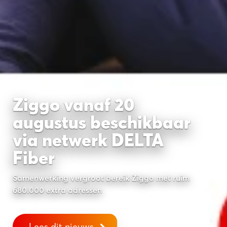
Ziggo vanaf 20
augustus beschikbaar
via netwerk DELTA
Fiber
Samenwerking vergroot bereik Ziggo met ruim
680.000 extra adressen
Lees dit nieuws