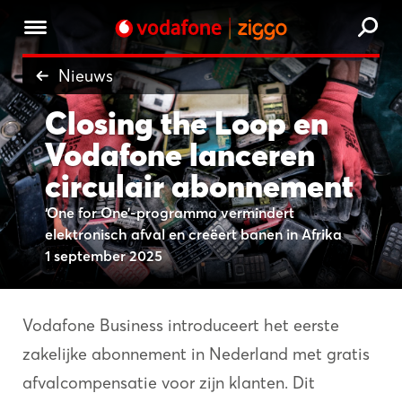
Nieuws
Closing the Loop en
Vodafone lanceren
circulair abonnement
‘One for One’-programma vermindert
elektronisch afval en creëert banen in Afrika
1 september 2025
Vodafone Business introduceert het eerste
zakelijke abonnement in Nederland met gratis
afvalcompensatie voor zijn klanten. Dit