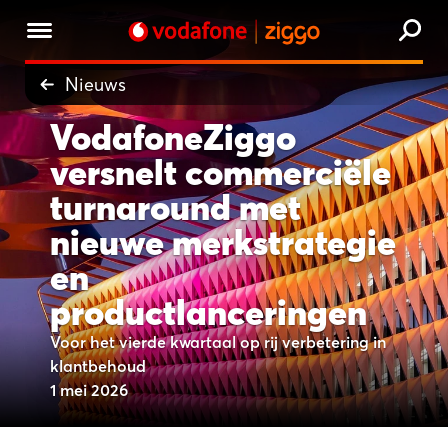
Nieuws
VodafoneZiggo
versnelt commerciële
turnaround met
nieuwe merkstrategie
en
productlanceringen
Voor het vierde kwartaal op rij verbetering in
klantbehoud
1 mei 2026