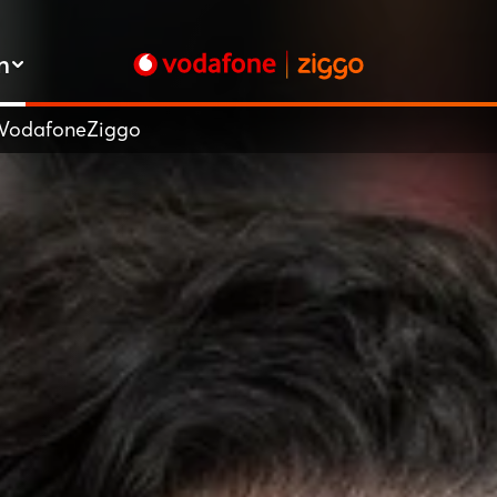
n
j VodafoneZiggo