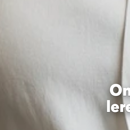
On
ler