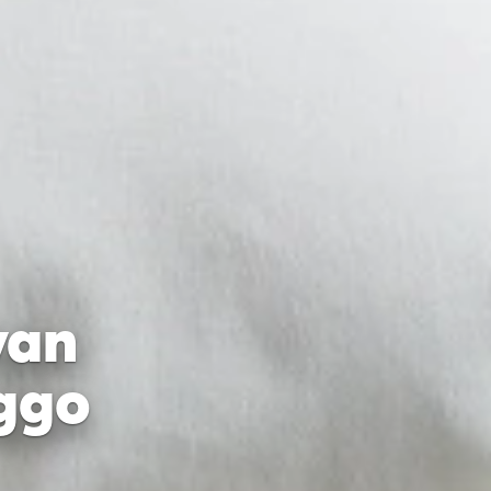
van
iggo