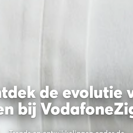
tdek de evolutie 
en bij VodafoneZ