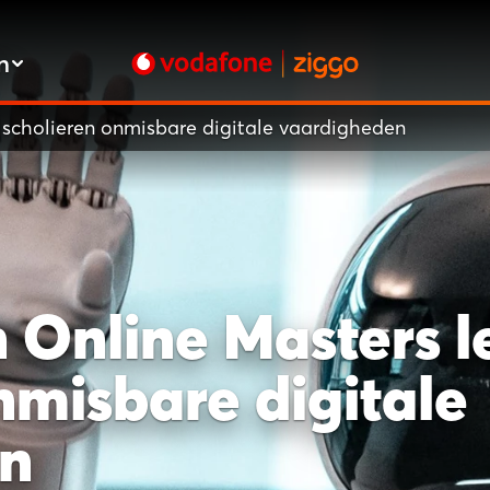
n
t scholieren onmisbare digitale vaardigheden
n Online Masters l
nmisbare digitale
en