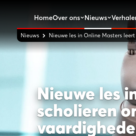
Home
Over ons
Nieuws
Verhale
Nieuws
Nieuwe les in Online Masters leer
Nieuwe les i
scholieren o
vaardighed