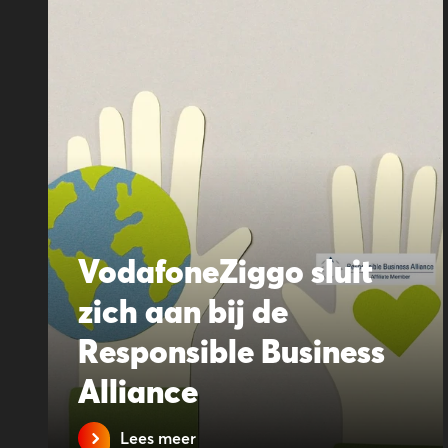
VodafoneZiggo sluit
zich aan bij de
Responsible Business
Alliance
Lees meer