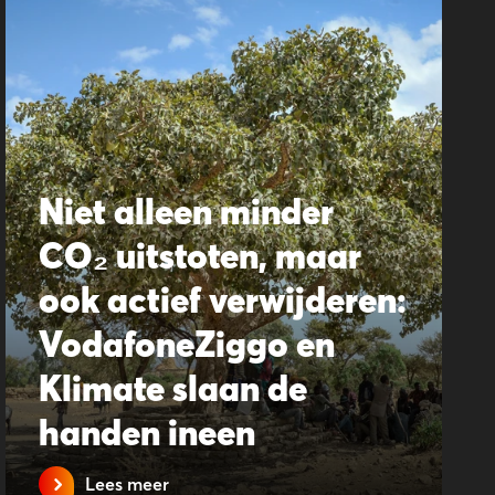
Niet alleen minder
CO₂ uitstoten, maar
ook actief verwijderen:
VodafoneZiggo en
Klimate slaan de
handen ineen
Lees meer