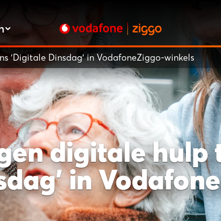
n
ens 'Digitale Dinsdag' in VodafoneZiggo-winkels
gen digitale hulp 
nsdag' in Vodafon