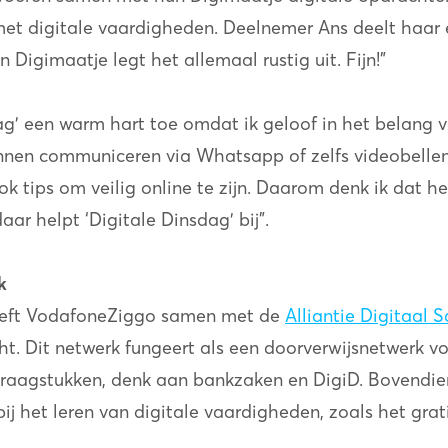
t digitale vaardigheden. Deelnemer Ans deelt haar er
 Digimaatje legt het allemaal rustig uit. Fijn!”
ag’ een warm hart toe omdat ik geloof in het belang v
nnen communiceren via Whatsapp of zelfs videobellen 
k tips om veilig online te zijn. Daarom denk ik dat he
aar helpt ‘Digitale Dinsdag’ bij”.
k
 heeft VodafoneZiggo samen met de
Alliantie Digitaal
t. Dit netwerk fungeert als een doorverwijsnetwerk v
 vraagstukken, denk aan bankzaken en DigiD. Bovend
bij het leren van digitale vaardigheden, zoals het gr