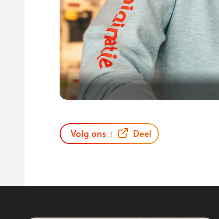
Volg ons
Deel
|