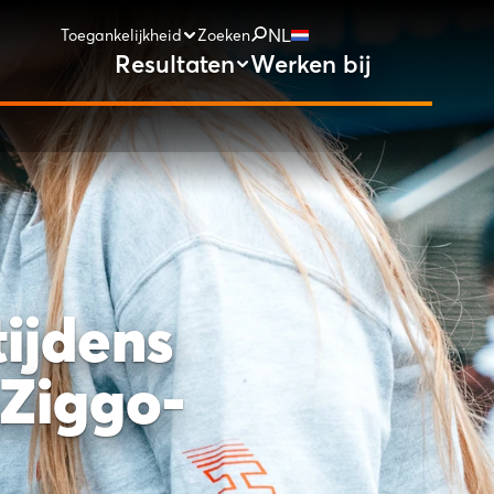
NL
Toegankelijkheid
Zoeken
Resultaten
Werken bij
tijdens
eZiggo-