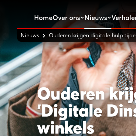
Home
Over ons
Nieuws
Verhale
Nieuws
Ouderen krijgen digitale hulp tijd
Ouderen krij
'Digitale Di
winkels