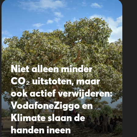
Niet alleen minder
CO₂ uitstoten, maar
ook actief verwijderen:
VodafoneZiggo en
Klimate slaan de
handen ineen