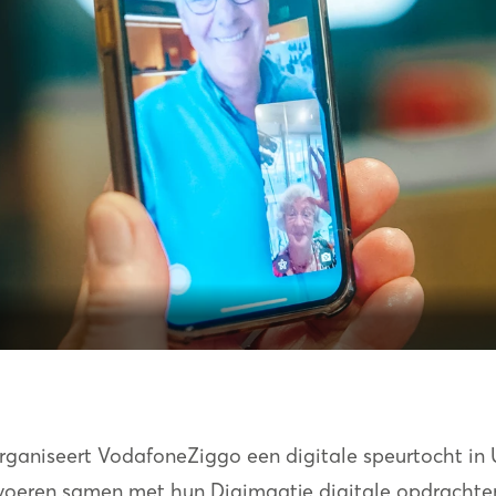
 organiseert VodafoneZiggo een digitale speurtocht in 
voeren samen met hun Digimaatje digitale opdrachten