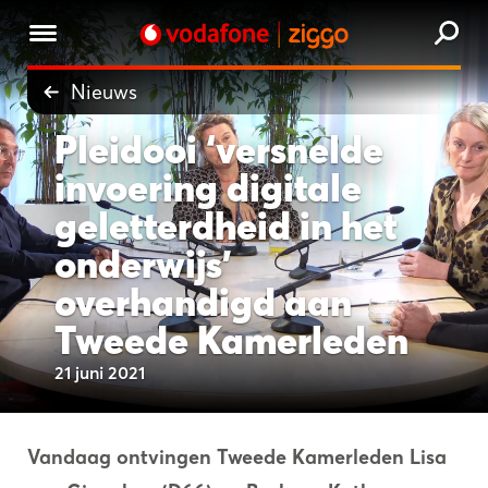
Nieuws
Pleidooi ‘versnelde
invoering digitale
geletterdheid in het
onderwijs’
overhandigd aan
Tweede Kamerleden
21 juni 2021
Vandaag ontvingen Tweede Kamerleden Lisa