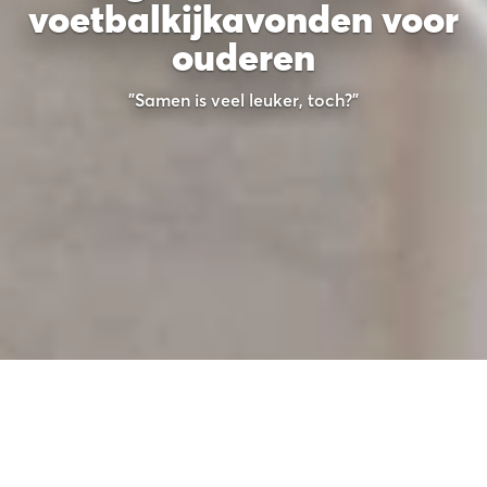
voetbalkijkavonden voor
ouderen
"Samen is veel leuker, toch?"
Topsport is beleving, zeker als je er
samen van geniet. Een mooiere