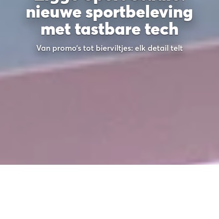
nieuwe sportbeleving
met tastbare tech
Van promo’s tot bierviltjes: elk detail telt
Half augustus was het zover: de
opening van de nieuwe Ziggo Sport