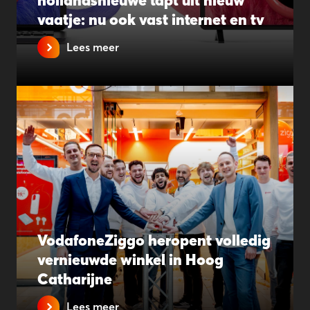
hollandsnieuwe tapt uit nieuw
vaatje: nu ook vast internet en tv
Lees meer
VodafoneZiggo heropent volledig
vernieuwde winkel in Hoog
Catharijne
Lees meer