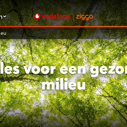
n
ieu
les voor een gez
milieu