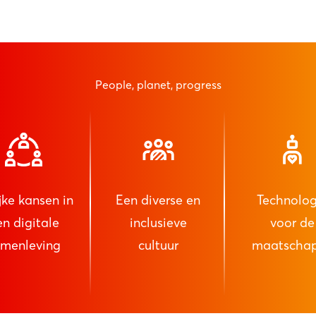
People, planet, progress
jke kansen in
Een diverse en
Technolog
en digitale
inclusieve
voor de
amenleving
cultuur
maatschap