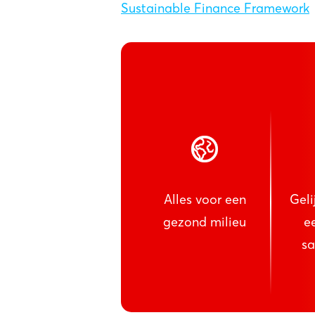
Sustainable Finance Framework
Alles voor een
Geli
gezond milieu
e
s