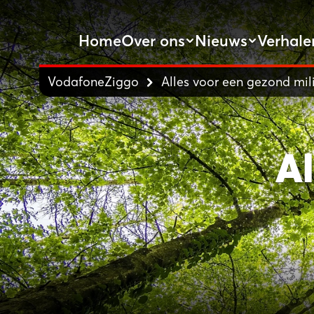
Home
Over ons
Nieuws
Verhale
VodafoneZiggo
Alles voor een gezond mil
Al