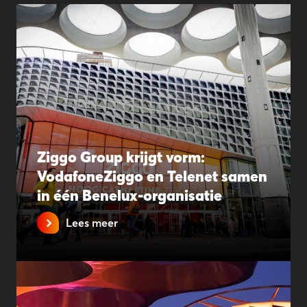
Ziggo Group krijgt vorm:
VodafoneZiggo en Telenet samen
in één Benelux-organisatie
Lees meer