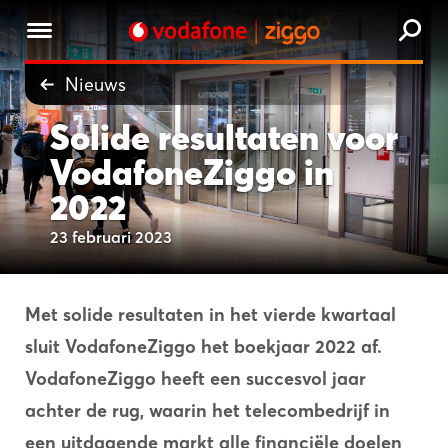
Nieuws
Solide resultaten voor
VodafoneZiggo in
2022
23 februari 2023
Met solide
resultaten
in het vierde kwartaal
sluit VodafoneZiggo het boekjaar 2022 af.
VodafoneZiggo heeft een succesvol jaar
achter de rug, waarin het telecombedrijf in
een uitdagende markt alle financiële doelen